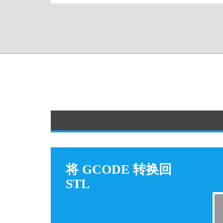
将 GCODE 转换回
STL