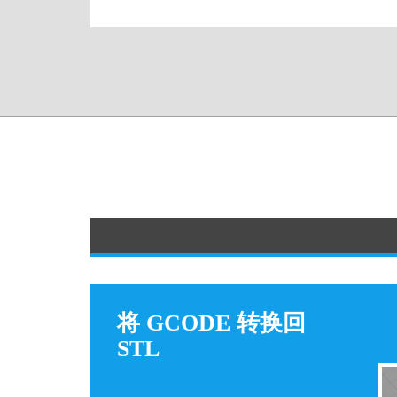
将 GCODE 转换回
STL