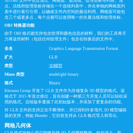
3D OBJ 文件中包含顶点、网格面、面法线、纹理坐标等列表。顶
点、法线和纹理坐标存储在一个连续列表中，并在单独的网格面列
表中进行索引引用，以确保文件内空间的最佳利用。网格面可能包
含三个或更多点，每个点都可以使用唯一的矢量法线和纹理坐标。
OBJ 转换器功能
由于 OBJ 格式都支持包含纹理和颜色信息的材料，我们的工具将尽
力将这些材料（包括任何纹理文件）包含在转换后的文件中。
全名
Graphics Language Transmission Format
扩大
GLB
类型
3D模型
Mime 类型
model/gltf-binary
格式
Binary
Khronos Group 开发了 GLB 文件作为存储复杂 3D 模型的格式。该
格式于 2015 年首次推出，旨在创建一种第三方开发人员可以轻松采
用的格式。后续版本遵循了此初始版本，并添加了更复杂的功能。
对 GLB 文件的支持正在不断增长，并已得到许多现代 3D 模型编辑
器的支持，例如 Blender，它目前支持从 GLB 格式导入和导出。
网格几何体
GLB 格式的核心是它能够存储 3D 几何网格数据，包括顶点、面、