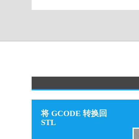
将 GCODE 转换回
STL