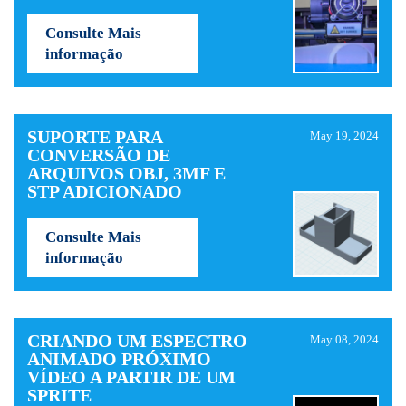
Consulte Mais
informação
SUPORTE PARA
May 19, 2024
CONVERSÃO DE
ARQUIVOS OBJ, 3MF E
STP ADICIONADO
Consulte Mais
informação
CRIANDO UM ESPECTRO
May 08, 2024
ANIMADO PRÓXIMO
VÍDEO A PARTIR DE UM
SPRITE