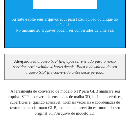
Arraste e solte seus arquivos aqui para fazer upload ou clique no
botão acima.
No máximo 20 arquivos podem ser convertidos de uma vez.
Atenção:
Seu arquivo STP file, após ser enviado para o nosso
servidor, será excluído 4 horas depois. Faça o download do seu
arquivo STP file convertido antes desse período.
A ferramenta de conversão de modelo STP para GLB analisará seu
arquivo STP e converterá seus dados de malha 3D, incluindo vértices,
superfícies e, quando aplicável, normais vetoriais e coordenadas de
textura para o formato GLB, mantendo a precisão estrutural do seu
original STP Arquivo de modelo 3D.