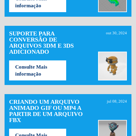
informação
SUPORTE PARA
out 30, 2024
CONVERSÃO DE
ARQUIVOS 3DM E 3DS
ADICIONADO
Consulte Mais
informação
CRIANDO UM ARQUIVO
jul 08, 2024
ANIMADO GIF OU MP4 A
PARTIR DE UM ARQUIVO
FBX
Consulte Mais