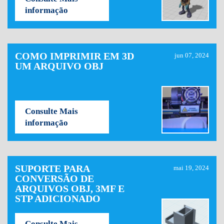
informação
COMO IMPRIMIR EM 3D
jun 07, 2024
UM ARQUIVO OBJ
Consulte Mais
informação
SUPORTE PARA
mai 19, 2024
CONVERSÃO DE
ARQUIVOS OBJ, 3MF E
STP ADICIONADO
Consulte Mais