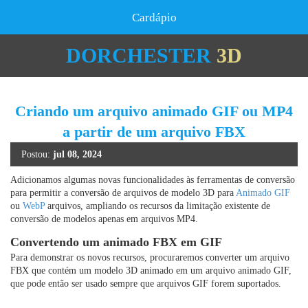
Cardápio
DORCHESTER
3D
Criando um arquivo animado GIF ou MP4
a partir de um arquivo FBX
Postou:
jul 08, 2024
Adicionamos algumas novas funcionalidades às ferramentas de conversão
para permitir a conversão de arquivos de modelo 3D para
Animado GIF
ou
WebP
arquivos, ampliando os recursos da limitação existente de
conversão de modelos apenas em arquivos MP4.
Convertendo um animado FBX ​​em GIF
Para demonstrar os novos recursos, procuraremos converter um arquivo
FBX ​​que contém um modelo 3D animado em um arquivo animado GIF,
que pode então ser usado sempre que arquivos GIF forem suportados.