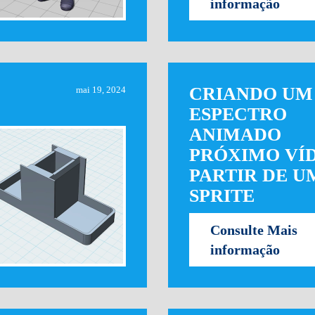
informação
CRIANDO UM
mai 19, 2024
ESPECTRO
ANIMADO
PRÓXIMO VÍ
PARTIR DE U
SPRITE
Consulte Mais
informação