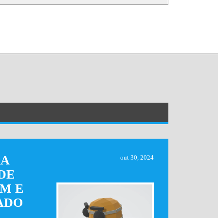
RA
out 30, 2024
DE
M E
ADO