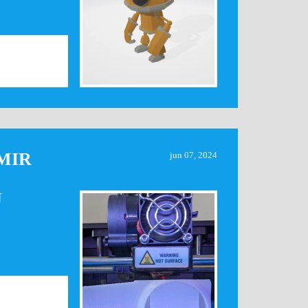
MIR
jun 07, 2024
J