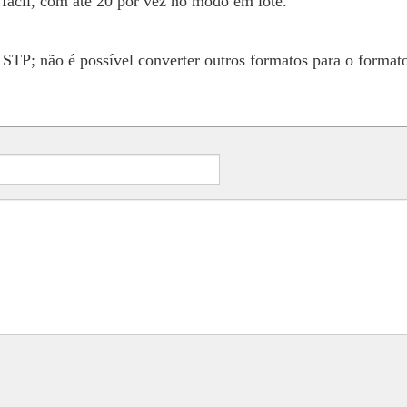
fácil, com até 20 por vez no modo em lote.
 STP; não é possível converter outros formatos para o format