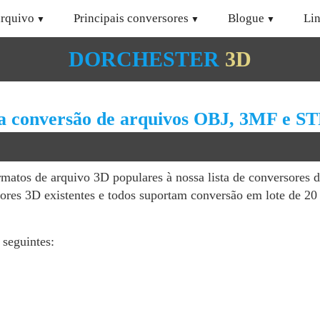
arquivo
Principais conversores
Blogue
Li
DORCHESTER
3D
a conversão de arquivos OBJ, 3MF e ST
rmatos de arquivo 3D populares à nossa lista de conversores 
ores 3D existentes e todos suportam conversão em lote de 20 
 seguintes: