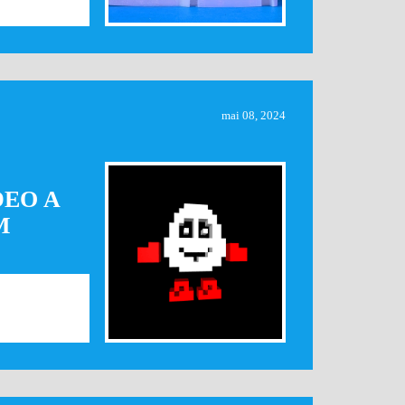
mai 08, 2024
DEO A
M