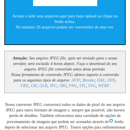
Arraste e solte seus arquivos aqui para fazer upload ou clique no
botão acima.
No máximo 20 arquivos podem ser convertidos de uma vez.
Atenção:
Seu arquivo JPEG file, após ser enviado para o nosso
servidor, será excluído 4 horas depois. Faça o download do seu
arquivo JPEG file convertido antes desse período.
Nossa ferramenta de conversão JPEG oferece suporte à conversão
para os seguintes tipos de arquivo:
AVIF
,
Blender
,
DAE
,
DDS
,
FBX
,
GIF
,
GLB
,
JPG
,
OBJ
,
PNG
,
STL
,
SVG
,
WEBP
Nosso conversor JPEG converterá todos os dados de pixel do seu arquivo
JPEG para outro formato de imagem e, sempre que possível, não haverá
perda de detalhes. Também oferecemos uma variedade de opções de
processamento de imagens que podem ser acessadas através do
botão
depois de selecionar seu arquivo JPEG. Temos opções para redimensionar