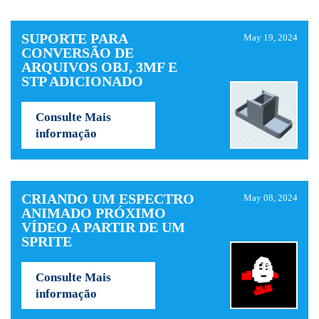
SUPORTE PARA
May 19, 2024
CONVERSÃO DE
ARQUIVOS OBJ, 3MF E
STP ADICIONADO
Consulte Mais
informação
CRIANDO UM ESPECTRO
May 08, 2024
ANIMADO PRÓXIMO
VÍDEO A PARTIR DE UM
SPRITE
Consulte Mais
informação