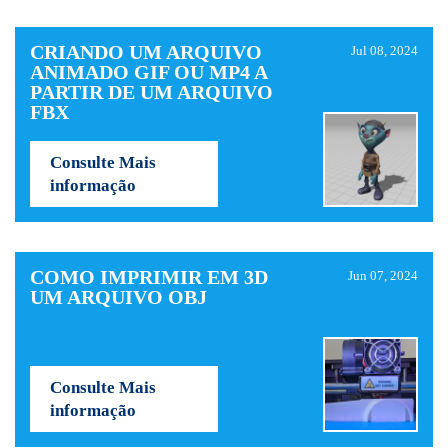
CRIANDO UM ARQUIVO
Jul 08, 2024
ANIMADO GIF OU MP4 A
PARTIR DE UM ARQUIVO
FBX
Consulte Mais
informação
COMO IMPRIMIR EM 3D
Jun 07, 2024
UM ARQUIVO OBJ
Consulte Mais
informação