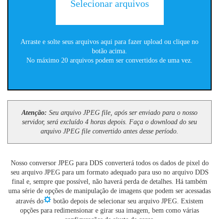
Selecionar arquivos
Arraste e solte seus arquivos aqui para fazer upload ou clique no
botão acima.
No máximo 20 arquivos podem ser convertidos de uma vez.
Atenção:
Seu arquivo JPEG file, após ser enviado para o nosso
servidor, será excluído 4 horas depois. Faça o download do seu
arquivo JPEG file convertido antes desse período.
Nosso conversor JPEG para DDS converterá todos os dados de pixel do
seu arquivo JPEG para um formato adequado para uso no arquivo DDS
final e, sempre que possível, não haverá perda de detalhes. Há também
uma série de opções de manipulação de imagens que podem ser acessadas
através do
botão depois de selecionar seu arquivo JPEG. Existem
opções para redimensionar e girar sua imagem, bem como várias