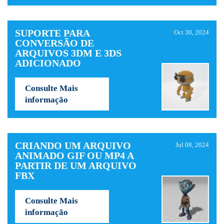
SUPORTE PARA
Oct 30, 2024
CONVERSÃO DE
ARQUIVOS 3DM E 3DS
ADICIONADO
Consulte Mais
informação
CRIANDO UM ARQUIVO
Jul 08, 2024
ANIMADO GIF OU MP4 A
PARTIR DE UM ARQUIVO
FBX
Consulte Mais
informação