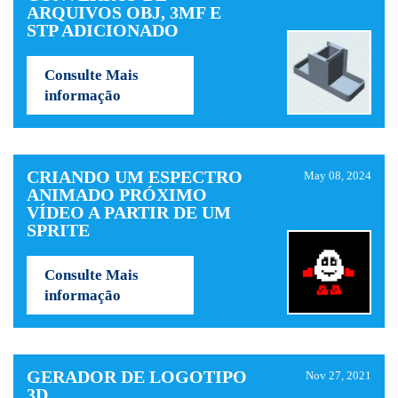
ARQUIVOS OBJ, 3MF E
STP ADICIONADO
Consulte Mais
informação
CRIANDO UM ESPECTRO
May 08, 2024
ANIMADO PRÓXIMO
VÍDEO A PARTIR DE UM
SPRITE
Consulte Mais
informação
GERADOR DE LOGOTIPO
Nov 27, 2021
3D