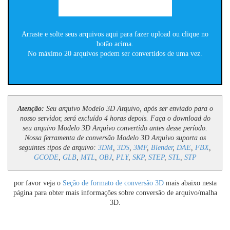
Arraste e solte seus arquivos aqui para fazer upload ou clique no
botão acima.
No máximo 20 arquivos podem ser convertidos de uma vez.
Atenção:
Seu arquivo Modelo 3D Arquivo, após ser enviado para o
nosso servidor, será excluído 4 horas depois. Faça o download do
seu arquivo Modelo 3D Arquivo convertido antes desse período.
Nossa ferramenta de conversão Modelo 3D Arquivo suporta os
seguintes tipos de arquivo:
3DM
,
3DS
,
3MF
,
Blender
,
DAE
,
FBX
,
GCODE
,
GLB
,
MTL
,
OBJ
,
PLY
,
SKP
,
STEP
,
STL
,
STP
por favor veja o
Seção de formato de conversão 3D
mais abaixo nesta
página para obter mais informações sobre conversão de arquivo/malha
3D.