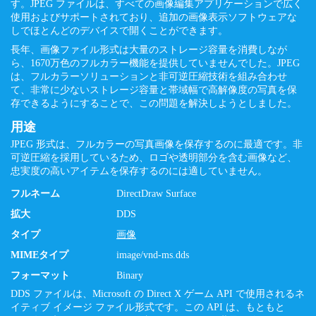
す。JPEG ファイルは、すべての画像編集アプリケーションで広く
使用およびサポートされており、追加の画像表示ソフトウェアな
しでほとんどのデバイスで開くことができます。
長年、画像ファイル形式は大量のストレージ容量を消費しなが
ら、1670万色のフルカラー機能を提供していませんでした。JPEG
は、フルカラーソリューションと非可逆圧縮技術を組み合わせ
て、非常に少ないストレージ容量と帯域幅で高解像度の写真を保
存できるようにすることで、この問題を解決しようとしました。
用途
JPEG 形式は、フルカラーの写真画像を保存するのに最適です。非
可逆圧縮を採用しているため、ロゴや透明部分を含む画像など、
忠実度の高いアイテムを保存するのには適していません。
フルネーム
DirectDraw Surface
拡大
DDS
タイプ
画像
MIMEタイプ
image/vnd-ms.dds
フォーマット
Binary
DDS ファイルは、Microsoft の Direct X ゲーム API で使用されるネ
イティブ イメージ ファイル形式です。この API は、もともと