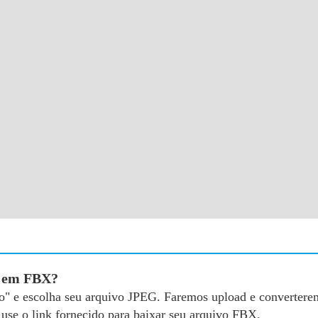
G em FBX?
ivo" e escolha seu arquivo JPEG. Faremos upload e converter
use o link fornecido para baixar seu arquivo FBX.