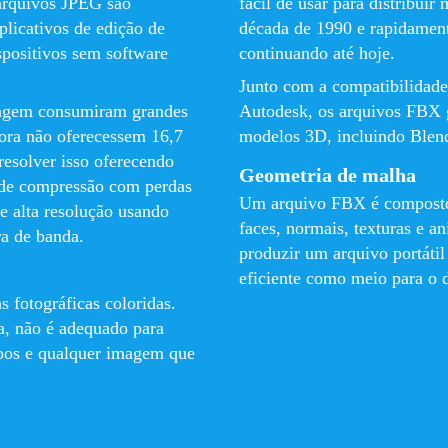
 arquivos JPEG são
fácil de usar para distribu
plicativos de edição de
década de 1990 e rapidamen
spositivos sem software
continuando até hoje.
Junto com a compatibilidad
magem consumiram grandes
Autodesk, os arquivos FBX ​
ora não oferecessem 16,7
modelos 3D, incluindo Blend
resolver isso oferecendo
Geometria de malha
 de compressão com perdas
Um arquivo FBX ​​é composto
e alta resolução usando
faces, normais, texturas e a
a de banda.
produzir um arquivo portátil
eficiente como meio para o 
 fotográficas coloridas.
, não é adequado para
ipos e qualquer imagem que