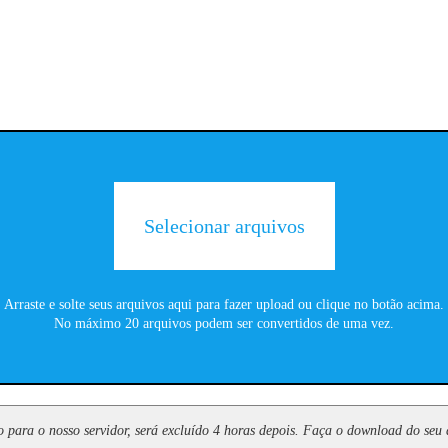
Selecionar arquivos
Arraste e solte seus arquivos aqui para fazer upload ou clique no botão acima.
No máximo 20 arquivos podem ser convertidos de uma vez.
 para o nosso servidor, será excluído 4 horas depois. Faça o download do seu 