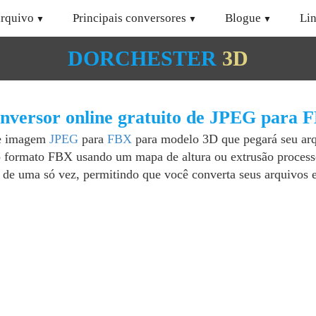
arquivo
Principais conversores
Blogue
Li
DORCHESTER
3D
nversor online gratuito de JPEG para 
de imagem
JPEG
para
FBX
para modelo 3D que pegará seu ar
formato FBX usando um mapa de altura ou extrusão processo
de uma só vez, permitindo que você converta seus arquivos e