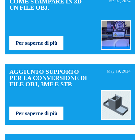
COME STAMPARE IN 3D
Jun 07, 2024
UN FILE OBJ.
Per saperne di più
AGGIUNTO SUPPORTO
May 19, 2024
PER LA CONVERSIONE DI
FILE OBJ, 3MF E STP.
Per saperne di più