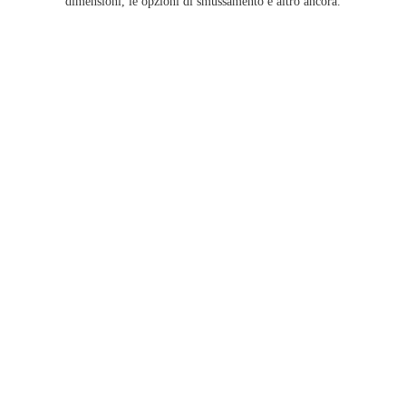
dimensioni, le opzioni di smussamento e altro ancora.