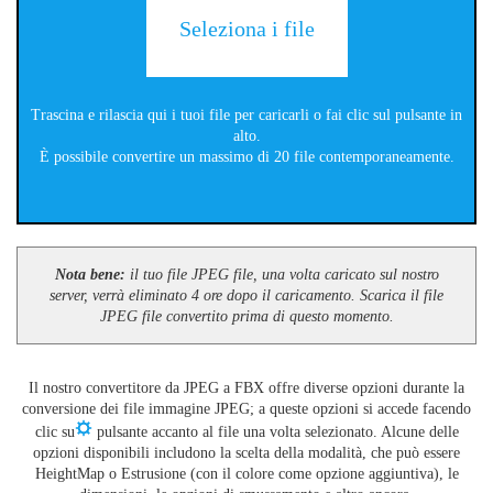
Seleziona i file
Trascina e rilascia qui i tuoi file per caricarli o fai clic sul pulsante in
alto.
È possibile convertire un massimo di 20 file contemporaneamente.
Nota bene:
il tuo file JPEG file, una volta caricato sul nostro
server, verrà eliminato 4 ore dopo il caricamento. Scarica il file
JPEG file convertito prima di questo momento.
Il nostro convertitore da JPEG a FBX offre diverse opzioni durante la
conversione dei file immagine JPEG; a queste opzioni si accede facendo
clic su
pulsante accanto al file una volta selezionato. Alcune delle
opzioni disponibili includono la scelta della modalità, che può essere
HeightMap o Estrusione (con il colore come opzione aggiuntiva), le