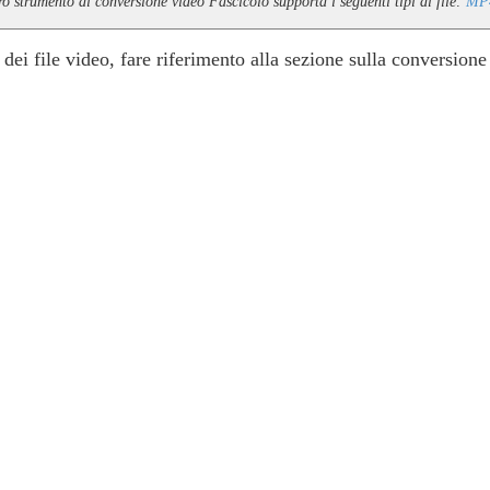
tro strumento di conversione video Fascicolo supporta i seguenti tipi di file:
MP
dei file video, fare riferimento alla sezione sulla conversione