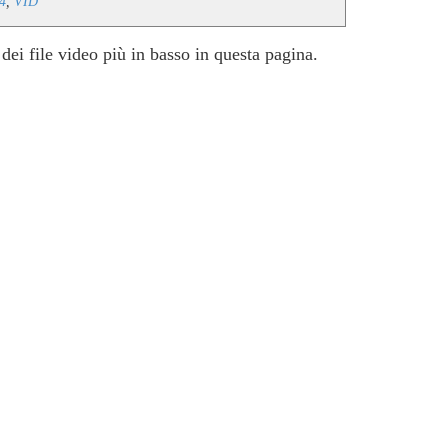
4
,
VID
 dei file video più in basso in questa pagina.