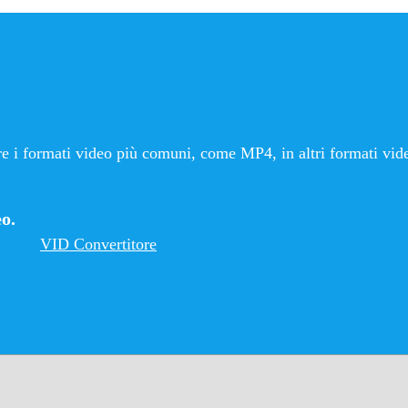
tire i formati video più comuni, come MP4, in altri formati vi
eo.
VID Convertitore