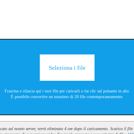
Seleziona i file
Trascina e rilascia qui i tuoi file per caricarli o fai clic sul pulsante in alto.
È possibile convertire un massimo di 20 file contemporaneamente.
icato sul nostro server, verrà eliminato 4 ore dopo il caricamento. Scarica il fi