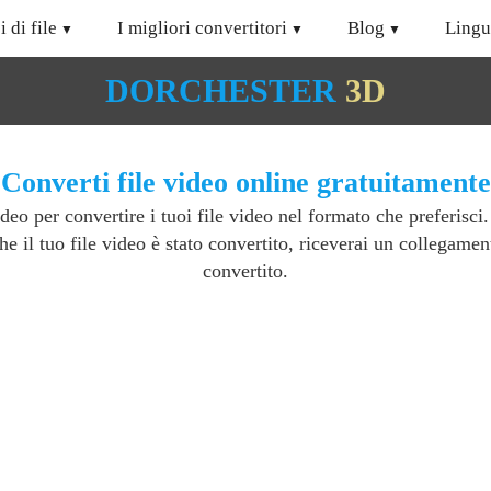
i di file
I migliori convertitori
Blog
Lingu
DORCHESTER
3D
Converti file video online gratuitamente
video per convertire i tuoi file video nel formato che preferisci
che il tuo file video è stato convertito, riceverai un collegamen
convertito.