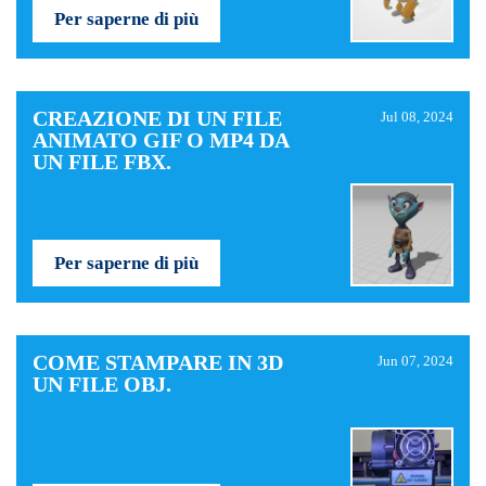
Per saperne di più
CREAZIONE DI UN FILE
Jul 08, 2024
ANIMATO GIF O MP4 DA
UN FILE FBX.
Per saperne di più
COME STAMPARE IN 3D
Jun 07, 2024
UN FILE OBJ.