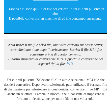
Trascina e rilascia qui i tuoi file per caricarli o fai clic sul pulsante in
alto.
È possibile convertire un massimo di 20 file contemporaneamente.
Nota bene:
il tuo file MP4 file, una volta caricato sul nostro server,
verrà eliminato 4 ore dopo il caricamento. Scarica il file MP4 file
convertito prima di questo momento.
Il nostro strumento di conversione MP4 supporta la conversione nei
seguenti tipi di file:
VID
Fai clic sul pulsante "Seleziona file" in alto e seleziona i MP4 file che
desideri convertire. Dopo averli selezionati, puoi utilizzare il formato file
di destinazione per selezionare in cosa desideri convertire il tuo MP4. C'è
anche un selettore "Cambia in blocco" che ti consente di impostare il
formato di destinazione per tutti i file in una volta sola.