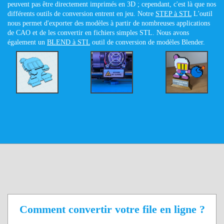
peuvent pas être directement imprimés en 3D ; cependant, c'est là que nos
différents outils de conversion entrent en jeu. Notre
STEP à STL
L'outil
nous permet d'exporter des modèles à partir de nombreuses applications
de CAO et de les convertir en fichiers simples STL. Nous avons
également un
BLEND à STL
outil de conversion de modèles Blender.
Comment convertir votre file en ligne ?