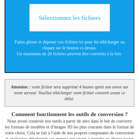
Sélectionnez les fichiers
Faites glisser et déposez vos fichiers ici pour les télécharger ou
cliquez sur le bouton ci-dessus.
Un maximum de 20 fichiers peuvent être convertis à la fois.
Attention :
votre fichier sera supprimé 4 heures après son envoi sur
notre serveur. Veuillez télécharger votre fichier converti avant ce
délai.
Comment fonctionnent les outils de conversion ?
Nous avons construit nos outils à partir de zéro dans le but de convertir
les formats de modèles et d'images 3D les plus courants dans le format de
votre choix. Cela se fait à l'aide de nos propres composants de conversion
et analyseurs développés sur mesure qui visent à prendre en charge toutes