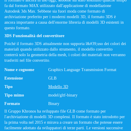
Il formato è ancora in uso oggi, sebbene sia stato sostituito qualche tempo
fa dal formato MAX utilizzato dall'applicazione di modellazione
Autodesk 3ds Max. Sebbene sia fuori moda come formato di
archiviazione preferito per i moderni modelli 3D, il formato 3DS è
ancora importante a causa dell'enorme libreria di modelli 3D esistenti in
questo formato.
3DS Funzionalità del convertitore
Poiché il formato 3DS attualmente non supporta l&#39;uso dei colori dei
materiali quando utilizzato dallo strumento, il modello convertito
conterrà solo la geometria della mesh, i colori dei materiali non verranno
trasferiti nel file convertito.
Nome e cognome
Graphics Language Transmission Format
Estensione
GLB
Tipo
Modello 3D
Tipo mimo
model/gltf-binary
Formato
Binary
Il Gruppo Khronos ha sviluppato file GLB come formato per
l'archiviazione di modelli 3D complessi. Il formato è stato introdotto per
la prima volta nel 2015 e mirava a creare un formato che potesse essere
facilmente adottato da sviluppatori di terze parti. Le versioni successive