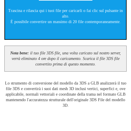
Trascina e rilascia qui i tuoi file per caricarli o fai clic sul pulsante in
alto.
È possibile convertire un massimo di 20 file contemporaneamente.
Nota bene:
il tuo file 3DS file, una volta caricato sul nostro server,
verrà eliminato 4 ore dopo il caricamento. Scarica il file 3DS file
convertito prima di questo momento.
Lo strumento di conversione del modello da 3DS a GLB analizzerà il tuo
file 3DS e convertirà i suoi dati mesh 3D inclusi vertici, superfici e, ove
applicabile, normali vettoriali e coordinate della trama nel formato GLB
mantenendo l'accuratezza strutturale dell'originale 3DS File del modello
3D.