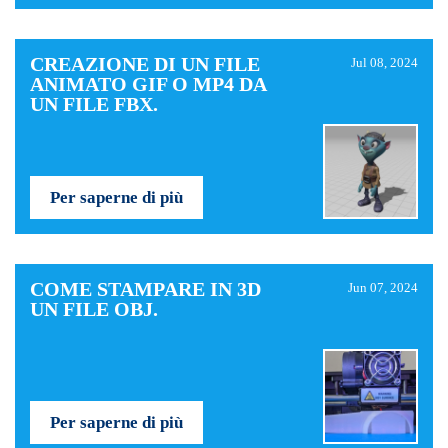
CREAZIONE DI UN FILE
Jul 08, 2024
ANIMATO GIF O MP4 DA
UN FILE FBX.
Per saperne di più
COME STAMPARE IN 3D
Jun 07, 2024
UN FILE OBJ.
Per saperne di più