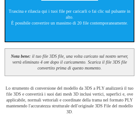
Trascina e rilascia qui i tuoi file per caricarli o fai clic sul pulsante in
alto.
È possibile convertire un massimo di 20 file contemporaneamente.
Nota bene:
il tuo file 3DS file, una volta caricato sul nostro server,
verrà eliminato 4 ore dopo il caricamento. Scarica il file 3DS file
convertito prima di questo momento.
Lo strumento di conversione del modello da 3DS a PLY analizzerà il tuo
file 3DS e convertirà i suoi dati mesh 3D inclusi vertici, superfici e, ove
applicabile, normali vettoriali e coordinate della trama nel formato PLY
mantenendo l'accuratezza strutturale dell'originale 3DS File del modello
3D.