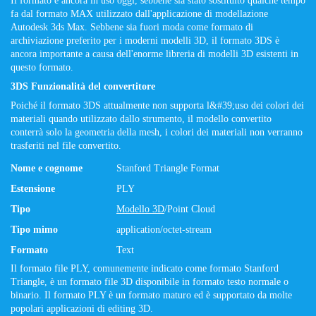
Il formato è ancora in uso oggi, sebbene sia stato sostituito qualche tempo
fa dal formato MAX utilizzato dall'applicazione di modellazione
Autodesk 3ds Max. Sebbene sia fuori moda come formato di
archiviazione preferito per i moderni modelli 3D, il formato 3DS è
ancora importante a causa dell'enorme libreria di modelli 3D esistenti in
questo formato.
3DS Funzionalità del convertitore
Poiché il formato 3DS attualmente non supporta l&#39;uso dei colori dei
materiali quando utilizzato dallo strumento, il modello convertito
conterrà solo la geometria della mesh, i colori dei materiali non verranno
trasferiti nel file convertito.
Nome e cognome
Stanford Triangle Format
Estensione
PLY
Tipo
Modello 3D
/Point Cloud
Tipo mimo
application/octet-stream
Formato
Text
Il formato file PLY, comunemente indicato come formato Stanford
Triangle, è un formato file 3D disponibile in formato testo normale o
binario. Il formato PLY è un formato maturo ed è supportato da molte
popolari applicazioni di editing 3D.