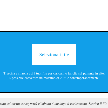
Seleziona i file
Trascina e rilascia qui i tuoi file per caricarli o fai clic sul pulsante in alto.
È possibile convertire un massimo di 20 file contemporaneamente.
icato sul nostro server, verrà eliminato 4 ore dopo il caricamento. Scarica il f