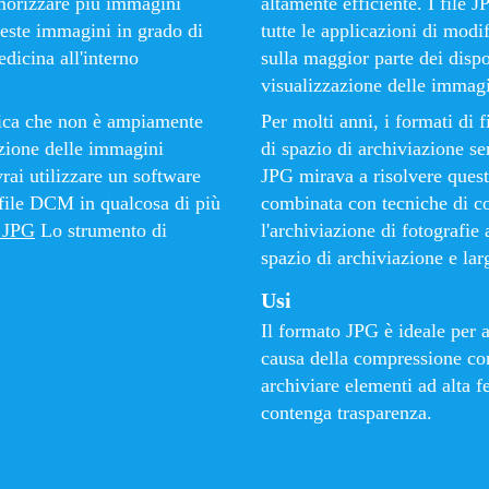
morizzare più immagini
altamente efficiente. I file 
queste immagini in grado di
tutte le applicazioni di modi
dicina all'interno
sulla maggior parte dei dispo
visualizzazione delle immagi
fica che non è ampiamente
Per molti anni, i formati di
azione delle immagini
di spazio di archiviazione se
rai utilizzare un software
JPG mirava a risolvere ques
l file DCM in qualcosa di più
combinata con tecniche di c
 JPG
Lo strumento di
l'archiviazione di fotografie
spazio di archiviazione e la
Usi
Il formato JPG è ideale per 
causa della compressione con
archiviare elementi ad alta 
contenga trasparenza.