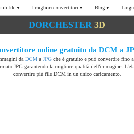
i di file
I migliori convertitori
Blog
Lingu
DORCHESTER
3D
nvertitore online gratuito da DCM a J
 immagini da
DCM
a
JPG
che è gratuito e può convertire fino 
rmato JPG garantendo la migliore qualità dell'immagine. L'elab
convertire più file DCM in un unico caricamento.