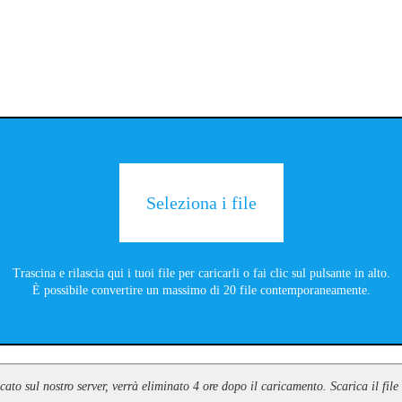
Seleziona i file
Trascina e rilascia qui i tuoi file per caricarli o fai clic sul pulsante in alto.
È possibile convertire un massimo di 20 file contemporaneamente.
icato sul nostro server, verrà eliminato 4 ore dopo il caricamento. Scarica il fi