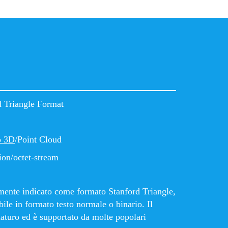
d Triangle Format
o 3D
/Point Cloud
ion/octet-stream
mente indicato come formato Stanford Triangle,
ile in formato testo normale o binario. Il
turo ed è supportato da molte popolari