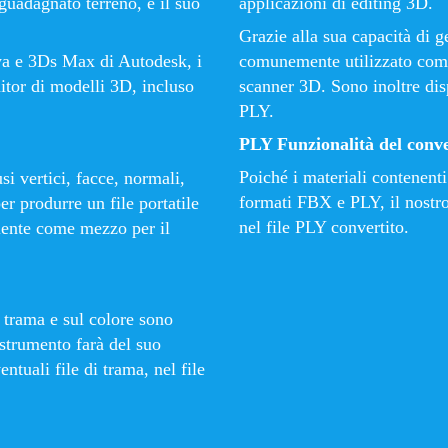
guadagnato terreno, e il suo
applicazioni di editing 3D.
Grazie alla sua capacità di g
aya e 3Ds Max di Autodesk, i
comunemente utilizzato com
ditor di modelli 3D, incluso
scanner 3D. Sono inoltre dis
PLY.
PLY Funzionalità del conve
Poiché i materiali contenenti
i vertici, facce, normali,
formati FBX e PLY, il nostro
er produrre un file portatile
nel file PLY convertito.
ciente come mezzo per il
 trama e sul colore sono
strumento farà del suo
ntuali file di trama, nel file