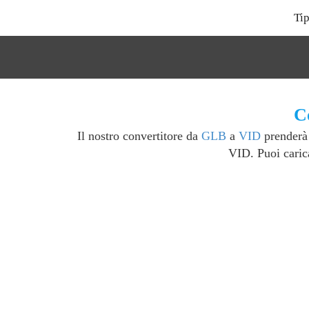
Tip
C
Il nostro convertitore da
GLB
a
VID
prenderà 
VID. Puoi caric