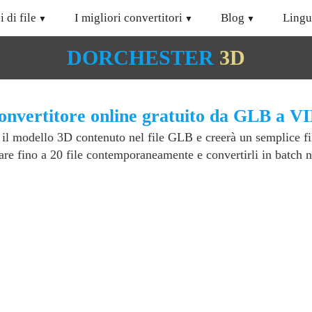
i di file
I migliori convertitori
Blog
Lingu
DORCHESTER
3D
onvertitore online gratuito da GLB a VI
il modello 3D contenuto nel file GLB e creerà un semplice fi
are fino a 20 file contemporaneamente e convertirli in batch 