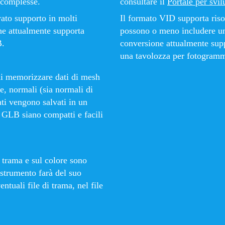
 complesse.
consultare il
Portale per svi
vato supporto in molti
Il formato VID supporta ris
he attualmente supporta
possono o meno includere un
B.
conversione attualmente supp
una tavolozza per fotogram
di memorizzare dati di mesh
, normali (sia normali di
ati vengono salvati in un
 GLB siano compatti e facili
 trama e sul colore sono
 strumento farà del suo
ntuali file di trama, nel file