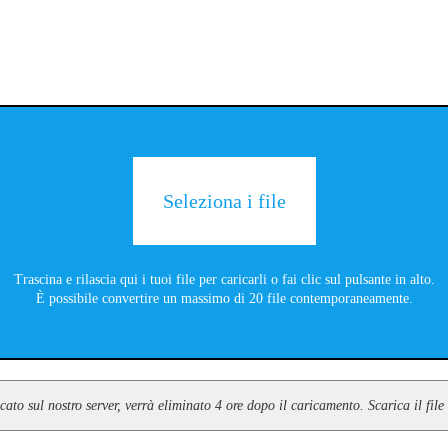
Seleziona i file
Trascina e rilascia qui i tuoi file per caricarli o fai clic sul pulsante in alto.
È possibile convertire un massimo di 20 file contemporaneamente.
icato sul nostro server, verrà eliminato 4 ore dopo il caricamento. Scarica il fi