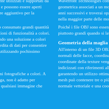
e utilizzati e supportati da
Wavefront Technologies come
 e possono essere aperti
geometrica associati a un m
re aggiuntivo per la
anni successivi e troverai o
nella maggior parte delle m
no consumato grandi quantità
Poiché i file OBJ sono essen
ioni di funzionalità a colori.
piuttosto grandi quando si la
do una soluzione a colori
Geometria della maglia
dita di dati per consentire
All'interno di un file 3D OBJ
e utilizzando pochissimo
normali delle facce, coordinat
coordinate della texture ven
indicizzati con riferimenti a
i fotografiche a colori. A
garantendo un utilizzo ottima
ga, non è adatto per
mesh può contenere tre o più
e qualsiasi immagine che
normale vettoriale e una coo