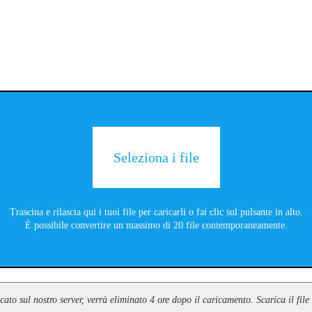
Seleziona i file
Trascina e rilascia qui i tuoi file per caricarli o fai clic sul pulsante in alto.
È possibile convertire un massimo di 20 file contemporaneamente.
icato sul nostro server, verrà eliminato 4 ore dopo il caricamento. Scarica il fi