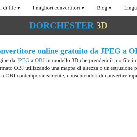
i di file
I migliori convertitori
Blog
Lingu
DORCHESTER
3D
nvertitore online gratuito da JPEG a O
agine da
JPEG
a
OBJ
in modello 3D che prenderà il tuo file 
ormato OBJ utilizzando una mappa di altezza o un'estrusione pr
a OBJ contemporaneamente, consentendoti di convertire rapid