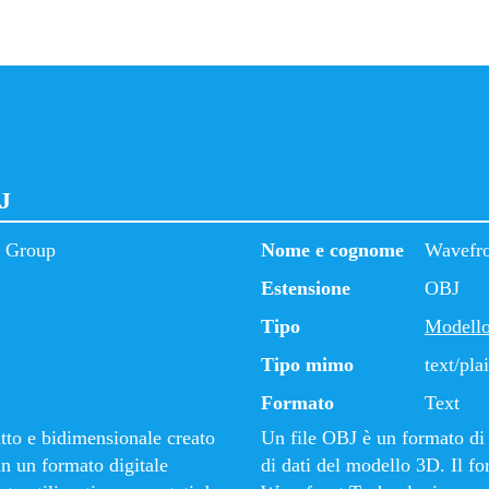
BJ
s Group
Nome e cognome
Wavefr
Estensione
OBJ
Tipo
Modell
Tipo mimo
text/pla
Formato
Text
tto e bidimensionale creato
Un file OBJ è un formato di f
in un formato digitale
di dati del modello 3D. Il fo