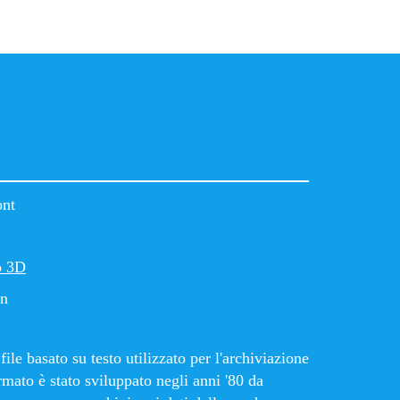
ont
o 3D
in
ile basato su testo utilizzato per l'archiviazione
rmato è stato sviluppato negli anni '80 da