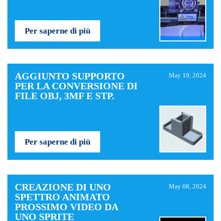
Per saperne di più
AGGIUNTO SUPPORTO
May 19, 2024
PER LA CONVERSIONE DI
FILE OBJ, 3MF E STP.
Per saperne di più
CREAZIONE DI UNO
May 08, 2024
SPETTRO ANIMATO
PROSSIMO VIDEO DA
UNO SPRITE