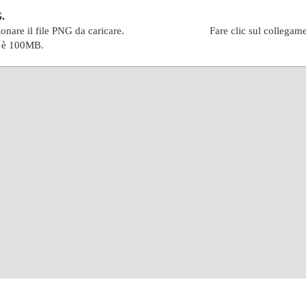
G.
ionare il file PNG da caricare.
Fare clic sul collegame
e è 100MB.