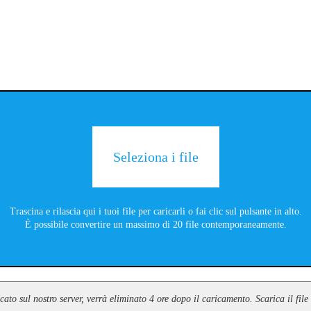
Seleziona i file
Trascina e rilascia qui i tuoi file per caricarli o fai clic sul pulsante in alto.
È possibile convertire un massimo di 20 file contemporaneamente.
icato sul nostro server, verrà eliminato 4 ore dopo il caricamento. Scarica il fi