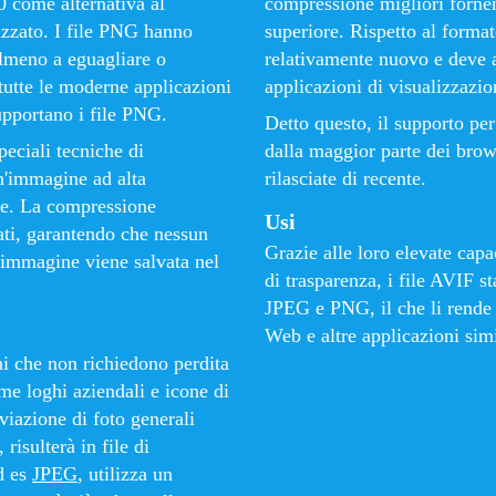
90 come alternativa al
compressione migliori fornend
izzato. I file PNG hanno
superiore. Rispetto al forma
almeno a eguagliare o
relativamente nuovo e deve a
tutte le moderne applicazioni
applicazioni di visualizzazi
upportano i file PNG.
Detto questo, il supporto per
peciali tecniche di
dalla maggior parte dei brow
'immagine ad alta
rilasciate di recente.
tte. La compressione
Usi
ati, garantendo che nessun
Grazie alle loro elevate capa
'immagine viene salvata nel
di trasparenza, i file AVIF s
JPEG e PNG, il che li rende 
Web e altre applicazioni simi
i che non richiedono perdita
ome loghi aziendali e icone di
viazione di foto generali
risulterà in file di
d es
JPEG
, utilizza un