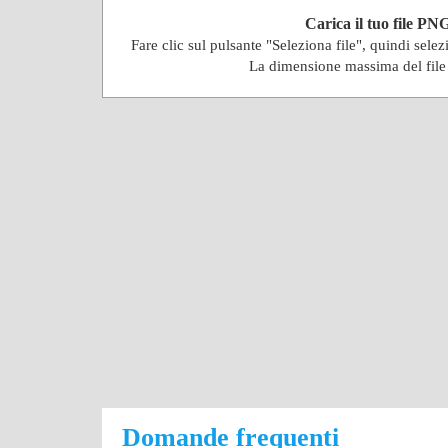
Carica il tuo file PN
Fare clic sul pulsante "Seleziona file", quindi selez
La dimensione massima del fil
Domande frequenti