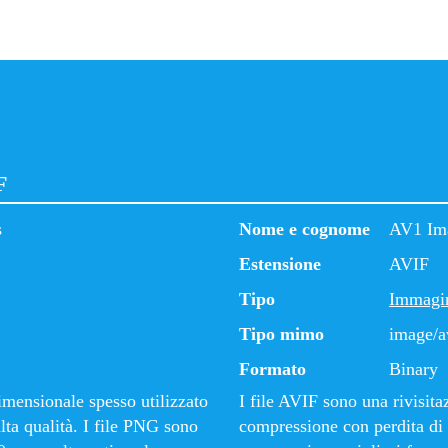
F
s
Nome e cognome
AV1 Ima
Estensione
AVIF
Tipo
Immagi
Tipo mimo
image/a
Formato
Binary
mensionale spesso utilizzato
I file AVIF sono una rivisit
alta qualità. I file PNG sono
compressione con perdita di 