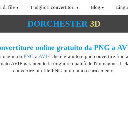
i di file
I migliori convertitori
Blog
Lingu
DORCHESTER
3D
nvertitore online gratuito da PNG a AV
immagini da
PNG
a
AVIF
che è gratuito e può convertire fino 
mato AVIF garantendo la migliore qualità dell'immagine. L'ela
convertire più file PNG in un unico caricamento.