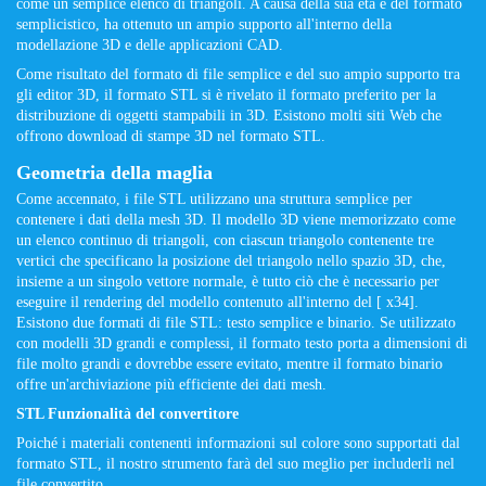
come un semplice elenco di triangoli. A causa della sua età e del formato
semplicistico, ha ottenuto un ampio supporto all'interno della
modellazione 3D e delle applicazioni CAD.
Come risultato del formato di file semplice e del suo ampio supporto tra
gli editor 3D, il formato STL si è rivelato il formato preferito per la
distribuzione di oggetti stampabili in 3D. Esistono molti siti Web che
offrono download di stampe 3D nel formato STL.
Geometria della maglia
Come accennato, i file STL utilizzano una struttura semplice per
contenere i dati della mesh 3D. Il modello 3D viene memorizzato come
un elenco continuo di triangoli, con ciascun triangolo contenente tre
vertici che specificano la posizione del triangolo nello spazio 3D, che,
insieme a un singolo vettore normale, è tutto ciò che è necessario per
eseguire il rendering del modello contenuto all'interno del [ x34].
Esistono due formati di file STL: testo semplice e binario. Se utilizzato
con modelli 3D grandi e complessi, il formato testo porta a dimensioni di
file molto grandi e dovrebbe essere evitato, mentre il formato binario
offre un'archiviazione più efficiente dei dati mesh.
STL Funzionalità del convertitore
Poiché i materiali contenenti informazioni sul colore sono supportati dal
formato STL, il nostro strumento farà del suo meglio per includerli nel
file convertito.