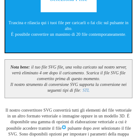
Trascina e rilascia qui i tuoi file per caricarli o fai clic sul pulsante in
alto.
È possibile convertire un massimo di 20 file contemporaneamente.
Nota bene:
il tuo file SVG file, una volta caricato sul nostro server,
verrà eliminato 4 ore dopo il caricamento. Scarica il file SVG file
convertito prima di questo momento.
Il nostro strumento di conversione SVG supporta la conversione nei
seguenti tipi di file:
STL
Il nostro convertitore SVG convertirà tutti gli elementi del file vettoriale
in un altro formato vettoriale o immagine oppure in un modello 3D. È
disponibile una gamma di opzioni di elaborazione vettoriale a cui è
possibile accedere tramite il file
pulsante dopo aver selezionato il file
SVG. Sono disponibili opzioni per impostare i parametri della mappa