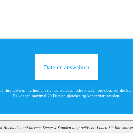
Dateien auswählen
ie Ihre Dateien hierher, um sie hochzuladen, oder klicken Sie oben auf die Scha
Es können maximal 20 Dateien gleichzeitig konvertiert werden.
 Hochladen auf unseren Server 4 Stunden lang gelöscht. Laden Sie Ihre konvert