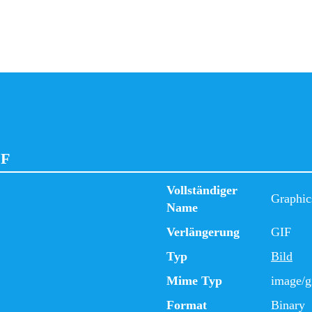
IF
Vollständiger
Graphic
Name
Verlängerung
GIF
Typ
Bild
Mime Typ
image/g
Format
Binary