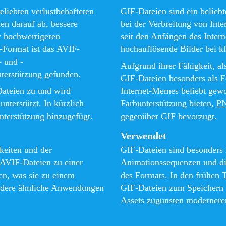
eliebten verlustbehafteten
GIF-Dateien sind ein belieb
n darauf ab, bessere
bei der Verbreitung von Int
v hochwertigeren
seit den Anfängen des Inter
-Format ist das AVIF-
hochauflösende Bilder bei kl
- und -
Aufgrund ihrer Fähigkeit, a
terstützung gefunden.
GIF-Dateien besonders als F
Dateien zu und wird
Internet-Memes beliebt gewo
nterstützt. In kürzlich
Farbunterstützung bieten,
P
nterstützung hinzugefügt.
gegenüber GIF bevorzugt.
Verwendet
eiten und der
GIF-Dateien sind besonders
AVIF-Dateien zu einer
Animationssequenzen und dies
en, was sie zu einem
des Formats. In den frühen 
andere ähnliche Anwendungen
GIF-Dateien zum Speichern 
Assets zugunsten moderner