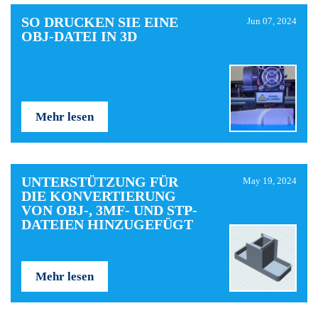
SO DRUCKEN SIE EINE
Jun 07, 2024
OBJ-DATEI IN 3D
Mehr lesen
UNTERSTÜTZUNG FÜR
May 19, 2024
DIE KONVERTIERUNG
VON OBJ-, 3MF- UND STP-
DATEIEN HINZUGEFÜGT
Mehr lesen