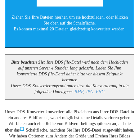
Ziehen Sie Ihre Dateien hierher, um sie hochzuladen, oder klicken
Sie oben auf die Schaltfläche.
Es können maximal 20 Dateien gleichzeitig konvertiert werden.
Bitte beachten Sie:
Ihre DDS file-Datei wird nach dem Hochladen
auf unseren Server 4 Stunden lang gelöscht. Laden Sie Ihre
konvertierte DDS file-Datei daher bitte vor diesem Zeitpunkt
herunter.
Unser DDS-Konvertierungstool unterstützt die Konvertierung in die
folgenden Dateitypen:
BMP
,
JPG
,
PNG
Unser DDS-Konverter konvertiert alle Pixeldaten aus Ihrer DDS-Datei in
ein anderes Bildformat, wobei möglichst keine Details verloren gehen.
Wir bieten auch eine Reihe von Bildverarbeitungsoptionen an, auf die
über das
Schaltfläche, nachdem Sie Ihre DDS-Datei ausgewählt haben.
Wir haben Optionen zum Ändern der Größe und Drehen Ihres Bildes