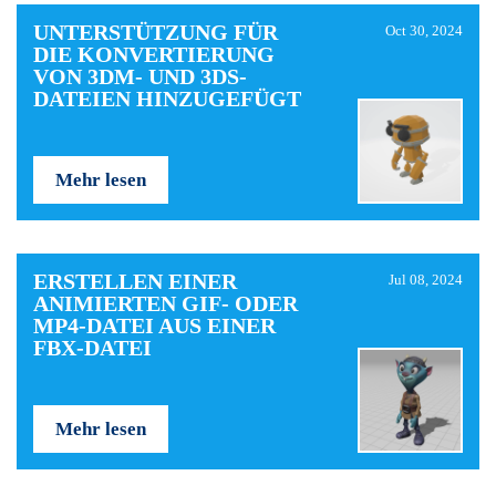
UNTERSTÜTZUNG FÜR
Oct 30, 2024
DIE KONVERTIERUNG
VON 3DM- UND 3DS-
DATEIEN HINZUGEFÜGT
Mehr lesen
ERSTELLEN EINER
Jul 08, 2024
ANIMIERTEN GIF- ODER
MP4-DATEI AUS EINER
FBX-DATEI
Mehr lesen