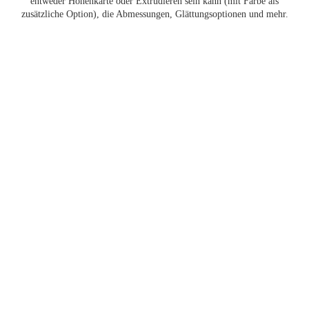
entweder Höhenkarte oder Extrudieren sein kann (mit Farbe als
zusätzliche Option), die Abmessungen, Glättungsoptionen und mehr.