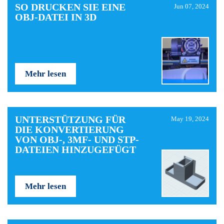
SO DRUCKEN SIE EINE
Jun 07, 2024
OBJ-DATEI IN 3D
Mehr lesen
UNTERSTÜTZUNG FÜR
May 19, 2024
DIE KONVERTIERUNG
VON OBJ-, 3MF- UND STP-
DATEIEN HINZUGEFÜGT
Mehr lesen