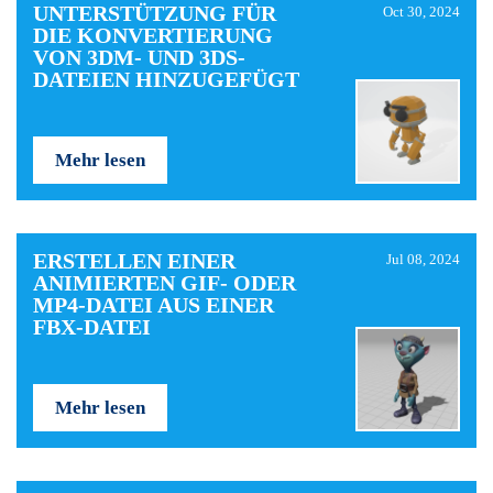
UNTERSTÜTZUNG FÜR
Oct 30, 2024
DIE KONVERTIERUNG
VON 3DM- UND 3DS-
DATEIEN HINZUGEFÜGT
Mehr lesen
ERSTELLEN EINER
Jul 08, 2024
ANIMIERTEN GIF- ODER
MP4-DATEI AUS EINER
FBX-DATEI
Mehr lesen