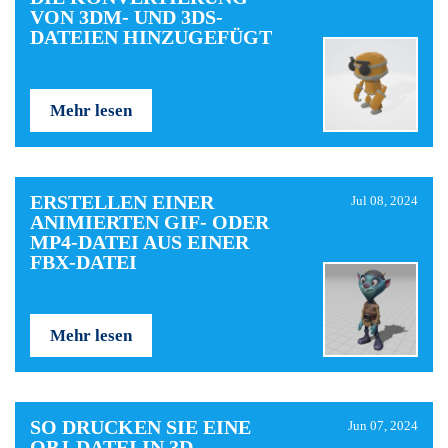
VON 3DM- UND 3DS-
DATEIEN HINZUGEFÜGT
Mehr lesen
ERSTELLEN EINER
Jul 08, 2024
ANIMIERTEN GIF- ODER
MP4-DATEI AUS EINER
FBX-DATEI
Mehr lesen
SO DRUCKEN SIE EINE
Jun 07, 2024
OBJ-DATEI IN 3D