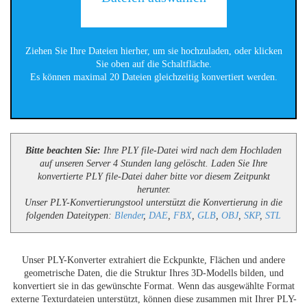
Ziehen Sie Ihre Dateien hierher, um sie hochzuladen, oder klicken
Sie oben auf die Schaltfläche.
Es können maximal 20 Dateien gleichzeitig konvertiert werden.
Bitte beachten Sie:
Ihre PLY file-Datei wird nach dem Hochladen
auf unseren Server 4 Stunden lang gelöscht. Laden Sie Ihre
konvertierte PLY file-Datei daher bitte vor diesem Zeitpunkt
herunter.
Unser PLY-Konvertierungstool unterstützt die Konvertierung in die
folgenden Dateitypen:
Blender
,
DAE
,
FBX
,
GLB
,
OBJ
,
SKP
,
STL
Unser PLY-Konverter extrahiert die Eckpunkte, Flächen und andere
geometrische Daten, die die Struktur Ihres 3D-Modells bilden, und
konvertiert sie in das gewünschte Format. Wenn das ausgewählte Format
externe Texturdateien unterstützt, können diese zusammen mit Ihrer PLY-