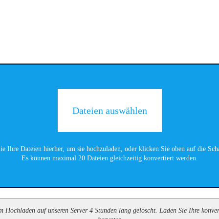
Dateien auswählen
ie Ihre Dateien hierher, um sie hochzuladen, oder klicken Sie oben auf die Scha
Es können maximal 20 Dateien gleichzeitig konvertiert werden.
Hochladen auf unseren Server 4 Stunden lang gelöscht. Laden Sie Ihre konvert