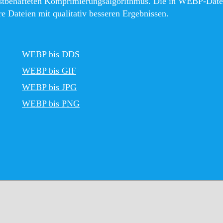
ustbehafteten Komprimierungsalgorithmus. Die in WEBP-Date
re Dateien mit qualitativ besseren Ergebnissen.
WEBP bis DDS
WEBP bis GIF
WEBP bis JPG
WEBP bis PNG