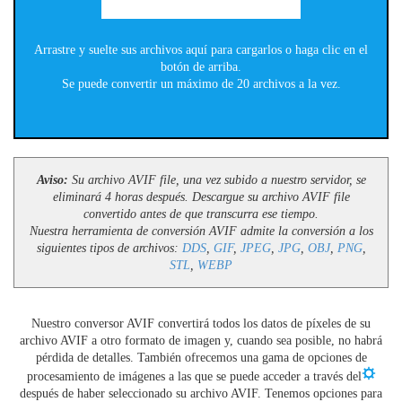
Arrastre y suelte sus archivos aquí para cargarlos o haga clic en el
botón de arriba.
Se puede convertir un máximo de 20 archivos a la vez.
Aviso:
Su archivo AVIF file, una vez subido a nuestro servidor, se
eliminará 4 horas después. Descargue su archivo AVIF file
convertido antes de que transcurra ese tiempo.
Nuestra herramienta de conversión AVIF admite la conversión a los
siguientes tipos de archivos:
DDS
,
GIF
,
JPEG
,
JPG
,
OBJ
,
PNG
,
STL
,
WEBP
Nuestro conversor AVIF convertirá todos los datos de píxeles de su
archivo AVIF a otro formato de imagen y, cuando sea posible, no habrá
pérdida de detalles. También ofrecemos una gama de opciones de
procesamiento de imágenes a las que se puede acceder a través del
después de haber seleccionado su archivo AVIF. Tenemos opciones para