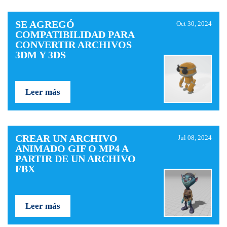
SE AGREGÓ
Oct 30, 2024
COMPATIBILIDAD PARA
CONVERTIR ARCHIVOS
3DM Y 3DS
Leer más
CREAR UN ARCHIVO
Jul 08, 2024
ANIMADO GIF O MP4 A
PARTIR DE UN ARCHIVO
FBX
Leer más