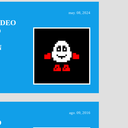
may. 08, 2024
ÍDEO
O
N
ago. 09, 2016
O