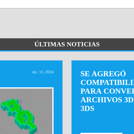
ÚLTIMAS NOTICIAS
SE AGREGÓ
dic. 11, 2024
COMPATIBIL
PARA CONVE
ARCHIVOS 3D
3DS