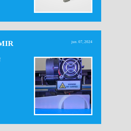
MIR
jun. 07, 2024
J