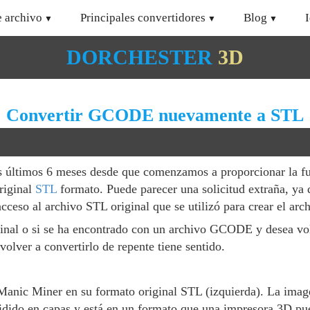
e archivo
Principales convertidores
Blog
DORCHESTER
3D
Convertir GCODE nuevamente a STL
s últimos 6 meses desde que comenzamos a proporcionar la fu
riginal
STL
formato. Puede parecer una solicitud extraña, ya q
eso al archivo STL original que se utilizó para crear el a
ginal o si se ha encontrado con un archivo GCODE y desea vol
volver a convertirlo de repente tiene sentido.
nic Miner en su formato original STL (izquierda). La imagen
dido en capas y está en un formato que una impresora 3D pue