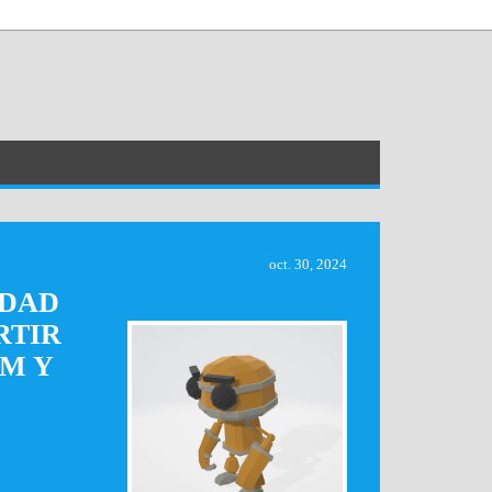
oct. 30, 2024
IDAD
RTIR
M Y