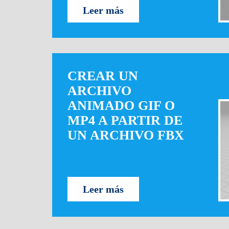
Leer más
CREAR UN
ARCHIVO
ANIMADO GIF O
MP4 A PARTIR DE
UN ARCHIVO FBX
Leer más