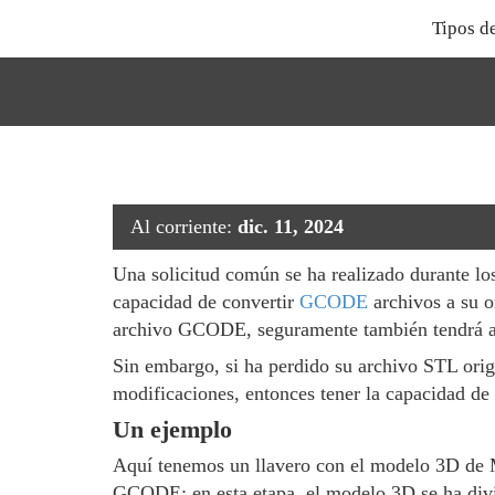
Tipos d
Al corriente:
dic. 11, 2024
Una solicitud común se ha realizado durante lo
capacidad de convertir
GCODE
archivos a su o
archivo GCODE, seguramente también tendrá acc
Sin embargo, si ha perdido su archivo STL ori
modificaciones, entonces tener la capacidad de 
Un ejemplo
Aquí tenemos un llavero con el modelo 3D de Ma
GCODE; en esta etapa, el modelo 3D se ha divi