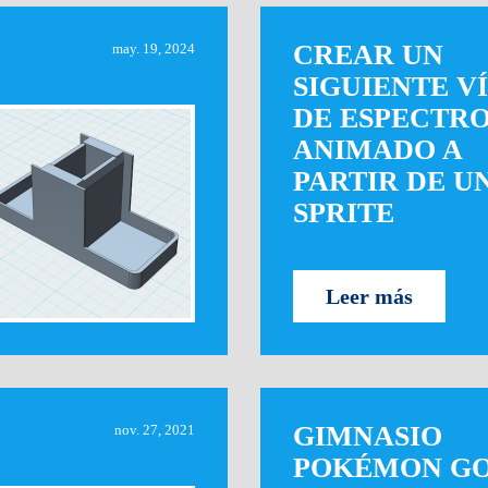
CREAR UN
may. 19, 2024
SIGUIENTE V
DE ESPECTR
ANIMADO A
PARTIR DE U
SPRITE
Leer más
GIMNASIO
nov. 27, 2021
POKÉMON G