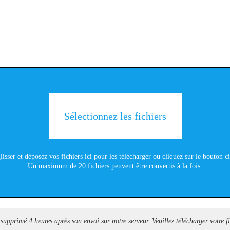
Sélectionnez les fichiers
lisser et déposez vos fichiers ici pour les télécharger ou cliquez sur le bouton c
Un maximum de 20 fichiers peuvent être convertis à la fois.
 supprimé 4 heures après son envoi sur notre serveur. Veuillez télécharger votre f