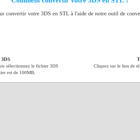
Comment convertir votre 3DS en STL ?
ur convertir votre 3DS en STL à l'aide de notre outil de conve
r 3DS
T
uis sélectionnez le fichier 3DS
Cliquez sur le lien de t
chier est de 100MB.