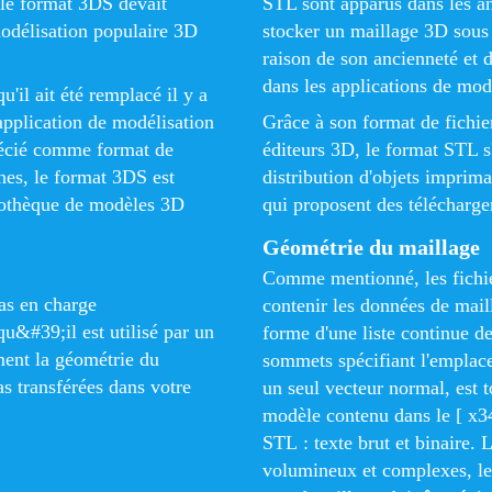
 le format 3DS devait
STL sont apparus dans les 
modélisation populaire 3D
stocker un maillage 3D sous 
raison de son ancienneté et d
dans les applications de mo
u'il ait été remplacé il y a
application de modélisation
Grâce à son format de fichier
récié comme format de
éditeurs 3D, le format STL 
nes, le format 3DS est
distribution d'objets imprima
liothèque de modèles 3D
qui proposent des télécharg
Géométrie du maillage
Comme mentionné, les fichie
as en charge
contenir les données de mai
qu&#39;il est utilisé par un
forme d'une liste continue de
ment la géométrie du
sommets spécifiant l'emplace
as transférées dans votre
un seul vecteur normal, est t
modèle contenu dans le [ x34]
STL : texte brut et binaire. 
volumineux et complexes, le 