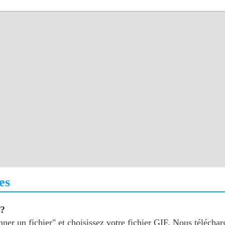
es
 ?
nner un fichier" et choisissez votre fichier GIF. Nous télécha