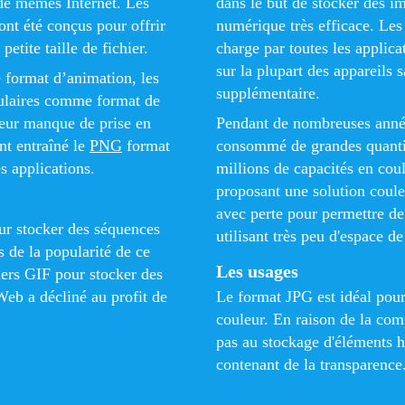
 de mèmes Internet. Les
dans le but de stocker des 
 ont été conçus pour offrir
numérique très efficace. Les 
etite taille de fichier.
charge par toutes les applica
sur la plupart des appareils 
e format d’animation, les
supplémentaire.
pulaires comme format de
Leur manque de prise en
Pendant de nombreuses année
nt entraîné le
PNG
format
consommé de grandes quantit
s applications.
millions de capacités en cou
proposant une solution coul
avec perte pour permettre de
our stocker des séquences
utilisant très peu d'espace d
s de la popularité de ce
Les usages
hiers GIF pour stocker des
Web a décliné au profit de
Le format JPG est idéal pou
couleur. En raison de la comp
pas au stockage d'éléments ha
contenant de la transparence