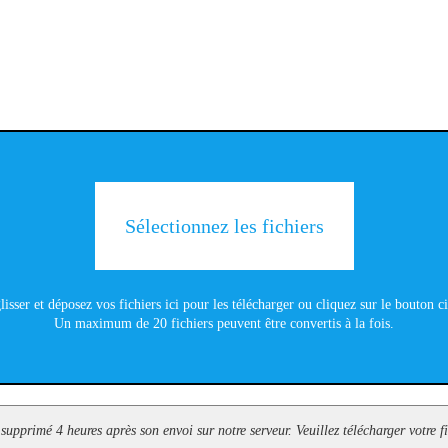
Sélectionnez les fichiers
lisser et déposez vos fichiers ici pour les télécharger ou cliquez sur le bouton c
Un maximum de 20 fichiers peuvent être convertis à la fois.
 supprimé 4 heures après son envoi sur notre serveur. Veuillez télécharger votre f