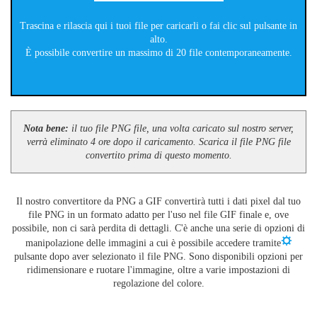
Trascina e rilascia qui i tuoi file per caricarli o fai clic sul pulsante in
alto.
È possibile convertire un massimo di 20 file contemporaneamente.
Nota bene:
il tuo file PNG file, una volta caricato sul nostro server,
verrà eliminato 4 ore dopo il caricamento. Scarica il file PNG file
convertito prima di questo momento.
Il nostro convertitore da PNG a GIF convertirà tutti i dati pixel dal tuo
file PNG in un formato adatto per l'uso nel file GIF finale e, ove
possibile, non ci sarà perdita di dettagli. C'è anche una serie di opzioni di
manipolazione delle immagini a cui è possibile accedere tramite
pulsante dopo aver selezionato il file PNG. Sono disponibili opzioni per
ridimensionare e ruotare l'immagine, oltre a varie impostazioni di
regolazione del colore.