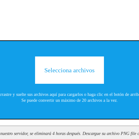
Selecciona archivos
rrastre y suelte sus archivos aquí para cargarlos o haga clic en el botón de arrib
Se puede convertir un máximo de 20 archivos a la vez.
nuestro servidor, se eliminará 4 horas después. Descargue su archivo PNG file c