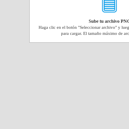
Sube tu archivo PN
Haga clic en el botón "Seleccionar archivo" y lue
para cargar. El tamaño máximo de ar