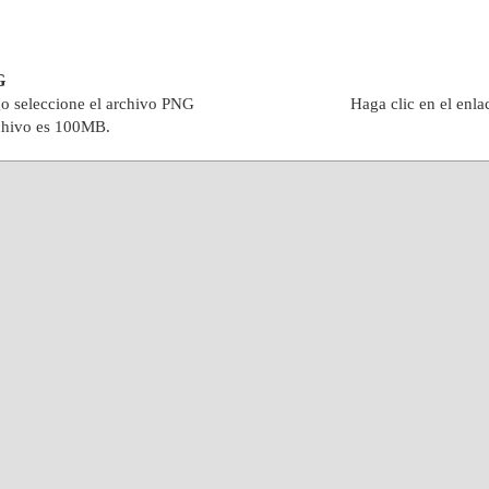
G
go seleccione el archivo PNG
Haga clic en el enla
chivo es 100MB.