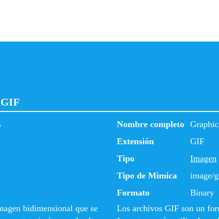
 GIF
s
Nombre completo
Graphic
Extensión
GIF
Tipo
Imagen
Tipo de Mimica
image/g
Formato
Binary
magen bidimensional que se
Los archivos GIF son ​​un fo