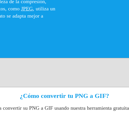
aleza de la compresión,
atos, como
JPEG
, utiliza un
to se adapta mejor a
¿Cómo convertir tu PNG a GIF?
a convertir su PNG a GIF usando nuestra herramienta gratuit