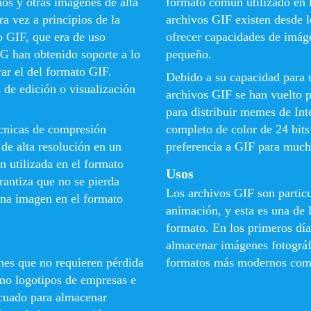
nos y otras imágenes de alta
formato común utilizado en 
a vez a principios de la
archivos GIF existen desde l
o GIF, que era de uso
ofrecer capacidades de imág
G han obtenido soporte a lo
pequeño.
rar el del formato GIF.
Debido a su capacidad para 
 de edición o visualización
archivos GIF se han vuelto 
para distribuir memes de Int
écnicas de compresión
completo de color de 24 bits
de alta resolución en un
preferencia a GIF para much
 utilizada en el formato
Usos
antiza que no se pierda
Los archivos GIF son ​​parti
una imagen en el formato
animación, y esta es una de 
formato. En los primeros día
almacenar imágenes fotográf
es que no requieren pérdida
formatos más modernos co
omo logotipos de empresas e
ecuado para almacenar