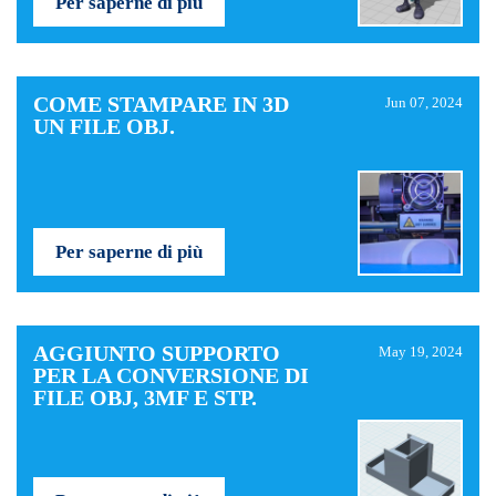
Per saperne di più
COME STAMPARE IN 3D
Jun 07, 2024
UN FILE OBJ.
Per saperne di più
AGGIUNTO SUPPORTO
May 19, 2024
PER LA CONVERSIONE DI
FILE OBJ, 3MF E STP.