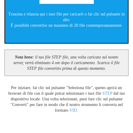
Trascina e rilascia qui i tuoi file per caricarli o fai clic sul pulsante in
alto.
È possibile convertire un massimo di 20 file contemporaneamente.
Nota bene:
il tuo file STEP file, una volta caricato sul nostro
server, verrà eliminato 4 ore dopo il caricamento. Scarica il file
STEP file convertito prima di questo momento.
Per iniziare, fai clic sul pulsante "Seleziona file"; questo aprirà un
browser di file con il quale potrai selezionare i tuoi file
STEP
dal tuo
dispositivo locale. Una volta selezionati, puoi fare clic sul pulsante
"Converti" per fare in modo che il nostro strumento li converta nel
formato
VID
.