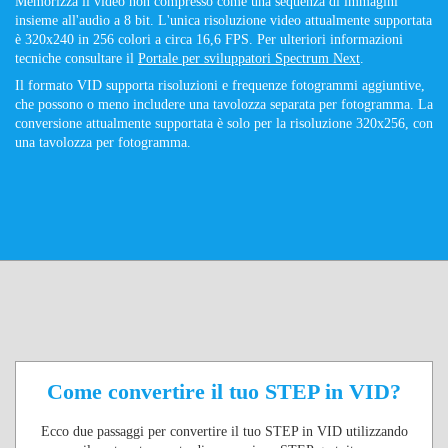
Memorizza il video non compresso come una sequenza di immagini
insieme all'audio a 8 bit. L'unica risoluzione video attualmente supportata
è 320x240 in 256 colori a circa 16,6 FPS. Per ulteriori informazioni
tecniche consultare il
Portale per sviluppatori Spectrum Next
.
Il formato VID supporta risoluzioni e frequenze fotogrammi aggiuntive,
che possono o meno includere una tavolozza separata per fotogramma. La
conversione attualmente supportata è solo per la risoluzione 320x256, con
una tavolozza per fotogramma.
Come convertire il tuo STEP in VID?
Ecco due passaggi per convertire il tuo STEP in VID utilizzando