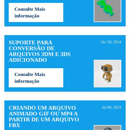
Consulte Mais
informação
SUPORTE PARA
Oct 30, 2024
CONVERSÃO DE
ARQUIVOS 3DM E 3DS
ADICIONADO
Consulte Mais
informação
CRIANDO UM ARQUIVO
Jul 08, 2024
ANIMADO GIF OU MP4 A
PARTIR DE UM ARQUIVO
FBX