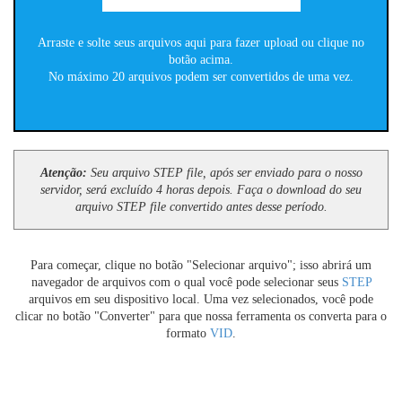
Arraste e solte seus arquivos aqui para fazer upload ou clique no
botão acima.
No máximo 20 arquivos podem ser convertidos de uma vez.
Atenção:
Seu arquivo STEP file, após ser enviado para o nosso
servidor, será excluído 4 horas depois. Faça o download do seu
arquivo STEP file convertido antes desse período.
Para começar, clique no botão "Selecionar arquivo"; isso abrirá um
navegador de arquivos com o qual você pode selecionar seus
STEP
arquivos em seu dispositivo local. Uma vez selecionados, você pode
clicar no botão "Converter" para que nossa ferramenta os converta para o
formato
VID
.