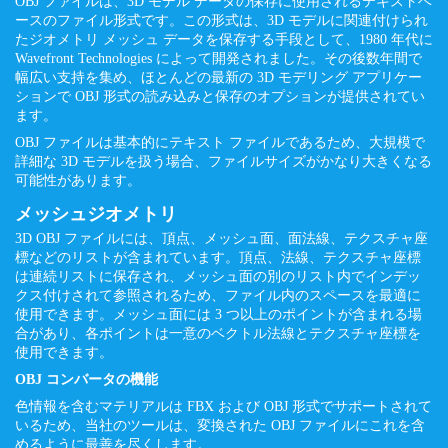
OBJ ファイルは、3D モデル データの保存に使用されるテキストベ
ースのファイル形式です。この形式は、3D モデルに関連付けられ
たジオメトリ メッシュ データを保存する手段として、1980 年代に
Wavefront Technologies によって開発されました。その後数年間で
幅広い支持を集め、ほとんどの最新の 3D モデリング アプリケー
ションで OBJ 形式の読み込みと保存のオプションが提供されてい
ます。
OBJ ファイルは基本的にテキスト ファイルであるため、大規模で
詳細な 3D モデルを扱う場合、ファイルサイズがかなり大きくなる
可能性があります。
メッシュジオメトリ
3D OBJ ファイルには、頂点、メッシュ面、面法線、テクスチャ座
標などのリストが含まれています。頂点、法線、テクスチャ座標
は連続リストに保存され、メッシュ面の別のリスト内でインデッ
クス付けされて参照されるため、ファイル内のスペースを最適に
使用できます。メッシュ面には 3 つ以上のポイントが含まれる場
合があり、各ポイントは一意のベクトル法線とテクスチャ座標を
使用できます。
OBJ コンバータの機能
色情報を含むマテリアルは FBX および OBJ 形式でサポートされて
いるため、当社のツールは、変換された OBJ ファイルにこれを含
めるように最善を尽くします。