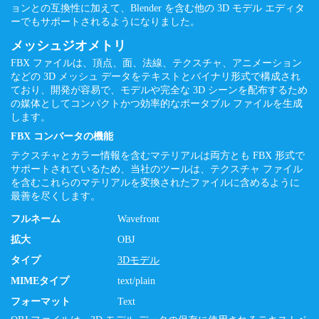
ョンとの互換性に加えて、Blender を含む他の 3D モデル エディタ
ーでもサポートされるようになりました。
メッシュジオメトリ
FBX ファイルは、頂点、面、法線、テクスチャ、アニメーション
などの 3D メッシュ データをテキストとバイナリ形式で構成され
ており、開発が容易で、モデルや完全な 3D シーンを配布するため
の媒体としてコンパクトかつ効率的なポータブル ファイルを生成
します。
FBX コンバータの機能
テクスチャとカラー情報を含むマテリアルは両方とも FBX 形式で
サポートされているため、当社のツールは、テクスチャ ファイル
を含むこれらのマテリアルを変換されたファイルに含めるように
最善を尽くします。
フルネーム
Wavefront
拡大
OBJ
タイプ
3Dモデル
MIMEタイプ
text/plain
フォーマット
Text