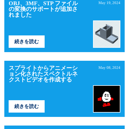
OBJ、3MF、STP ファイル
May 19, 2024
の変換のサポートが追加さ
れました
続きを読む
スプライトからアニメーシ
May 08, 2024
ョン化されたスペクトルネ
クストビデオを作成する
続きを読む