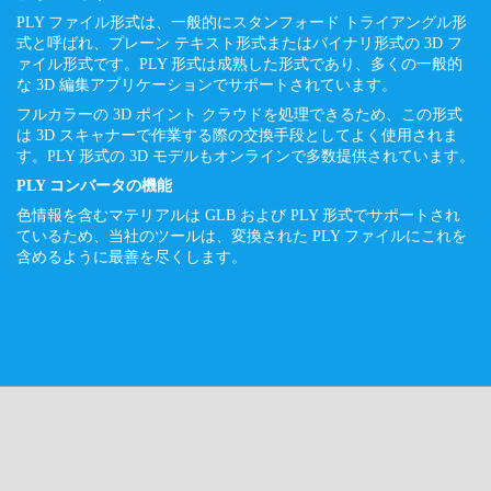
PLY ファイル形式は、一般的にスタンフォード トライアングル形
式と呼ばれ、プレーン テキスト形式またはバイナリ形式の 3D フ
ァイル形式です。PLY 形式は成熟した形式であり、多くの一般的
な 3D 編集アプリケーションでサポートされています。
フルカラーの 3D ポイント クラウドを処理できるため、この形式
は 3D スキャナーで作業する際の交換手段としてよく使用されま
す。PLY 形式の 3D モデルもオンラインで多数提供されています。
PLY コンバータの機能
色情報を含むマテリアルは GLB および PLY 形式でサポートされ
ているため、当社のツールは、変換された PLY ファイルにこれを
含めるように最善を尽くします。