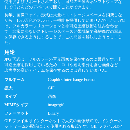
使用およびサポートされており、追加の画像表示ソフトウェアな
しでほとんどのデバイスで開くことができます。
長年、画像ファイル形式は大量のストレージスペースを消費しな
がら、1670万色のフルカラー機能を提供していませんでした。JPG
は、フルカラーソリューションと非可逆圧縮技術を組み合わせ
て、非常に少ないストレージスペースと帯域幅で高解像度の写真
を保存できるようにすることで、この問題を解決しようとしまし
た。
用途
JPG 形式は、フルカラーの写真画像を保存するのに最適です。非
可逆圧縮を採用しているため、ロゴや透明部分を含む画像など、
忠実度の高いアイテムを保存するのには適していません。
フルネーム
Graphics Interchange Format
拡大
GIF
タイプ
画像
MIMEタイプ
image/gif
フォーマット
Binary
GIF ファイルはインターネットで人気の画像形式で、インターネ
ット ミームの配信によく使用される形式です。GIF ファイルはイ