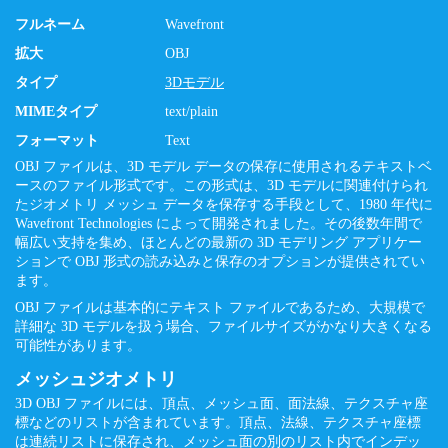
フルネーム
Wavefront
拡大
OBJ
タイプ
3Dモデル
MIMEタイプ
text/plain
フォーマット
Text
OBJ ファイルは、3D モデル データの保存に使用されるテキストベ
ースのファイル形式です。この形式は、3D モデルに関連付けられ
たジオメトリ メッシュ データを保存する手段として、1980 年代に
Wavefront Technologies によって開発されました。その後数年間で
幅広い支持を集め、ほとんどの最新の 3D モデリング アプリケー
ションで OBJ 形式の読み込みと保存のオプションが提供されてい
ます。
OBJ ファイルは基本的にテキスト ファイルであるため、大規模で
詳細な 3D モデルを扱う場合、ファイルサイズがかなり大きくなる
可能性があります。
メッシュジオメトリ
3D OBJ ファイルには、頂点、メッシュ面、面法線、テクスチャ座
標などのリストが含まれています。頂点、法線、テクスチャ座標
は連続リストに保存され、メッシュ面の別のリスト内でインデッ