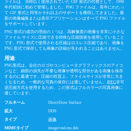
ァイルは、当時広く使用されていた GIF 形式の代替として、1990
年代初頭に初めて登場しました。PNG ファイルは、長年にわたっ
て GIF 形式と同等かそれ以上のサポートを獲得してきました。最
新の画像編集または表示アプリケーションはすべて PNG ファイル
をサポートしています。
PNG 形式の成功の理由の 1 つは、高解像度の画像を非常に小さな
ファイル サイズに圧縮できる特殊な圧縮技術を使用していること
です。PNG 形式で使用される圧縮はロスレス圧縮であり、画像を
PNG 形式で保存しても画像の詳細が失われることはありません。
用途
PNG形式は、会社のロゴやコンピュータグラフィックスのアイコ
ンなど、細部の損失が不要な画像や透明な部分がある画像を保存
するのに最適です。圧縮の性質上、ファイルサイズが非常に大き
くなるため、一般的な写真の保存には適していません。
JPEG
非可
逆圧縮方式を使用するため、この形式はフルカラーの写真画像に
適しています。
フルネーム
DirectDraw Surface
拡大
DDS
タイプ
画像
MIMEタイプ
image/vnd-ms.dds