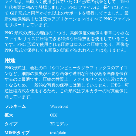
ァイルは、当時広く使用されていた GIF 形式の代替として、1990
年代初頭に初めて登場しました。PNG ファイルは、長年にわたっ
て GIF 形式と同等かそれ以上のサポートを獲得してきました。最
新の画像編集または表示アプリケーションはすべて PNG ファイル
をサポートしています。
PNG 形式の成功の理由の 1 つは、高解像度の画像を非常に小さな
ファイル サイズに圧縮できる特殊な圧縮技術を使用していること
です。PNG 形式で使用される圧縮はロスレス圧縮であり、画像を
PNG 形式で保存しても画像の詳細が失われることはありません。
用途
PNG形式は、会社のロゴやコンピュータグラフィックスのアイコ
ンなど、細部の損失が不要な画像や透明な部分がある画像を保存
するのに最適です。圧縮の性質上、ファイルサイズが非常に大き
くなるため、一般的な写真の保存には適していません。
JPEG
非可
逆圧縮方式を使用するため、この形式はフルカラーの写真画像に
適しています。
フルネーム
Wavefront
拡大
OBJ
タイプ
3Dモデル
MIMEタイプ
text/plain