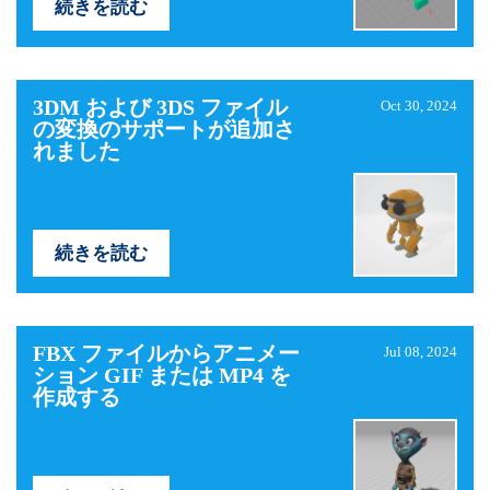
続きを読む
3DM および 3DS ファイル
Oct 30, 2024
の変換のサポートが追加さ
れました
続きを読む
FBX ファイルからアニメー
Jul 08, 2024
ション GIF または MP4 を
作成する