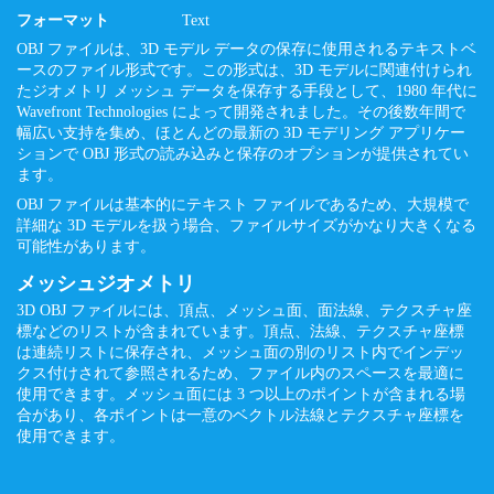
フォーマット
Text
OBJ ファイルは、3D モデル データの保存に使用されるテキストベ
ースのファイル形式です。この形式は、3D モデルに関連付けられ
たジオメトリ メッシュ データを保存する手段として、1980 年代に
Wavefront Technologies によって開発されました。その後数年間で
幅広い支持を集め、ほとんどの最新の 3D モデリング アプリケー
ションで OBJ 形式の読み込みと保存のオプションが提供されてい
ます。
OBJ ファイルは基本的にテキスト ファイルであるため、大規模で
詳細な 3D モデルを扱う場合、ファイルサイズがかなり大きくなる
可能性があります。
メッシュジオメトリ
3D OBJ ファイルには、頂点、メッシュ面、面法線、テクスチャ座
標などのリストが含まれています。頂点、法線、テクスチャ座標
は連続リストに保存され、メッシュ面の別のリスト内でインデッ
クス付けされて参照されるため、ファイル内のスペースを最適に
使用できます。メッシュ面には 3 つ以上のポイントが含まれる場
合があり、各ポイントは一意のベクトル法線とテクスチャ座標を
使用できます。