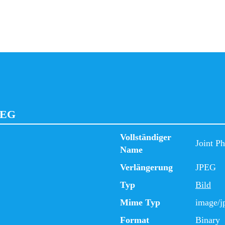
PEG
Vollständiger
Joint P
Name
Verlängerung
JPEG
Typ
Bild
Mime Typ
image/j
Format
Binary