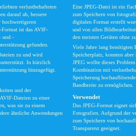
eliebten verlustbehafteten
Eine JPEG-Datei ist ein flac
n darauf ab, bessere
zum Speichern von fotografi
v hochwertigeren
digitalen Format erstellt w
-Format ist das AVIF-
und von allen Bildbearbeitu
- und -
den meisten Geräten ohne zu
terstützung gefunden.
Viele Jahre lang benötigten
Dateien zu und wird
Speicherplatz, konnten aber 
nterstützt. In kürzlich
JPEG wollte dieses Problem 
nterstützung hinzugefügt.
Kombination mit verlustbeh
Speicherung hochauflösender
Bandbreite zu ermöglichen.
eiten und der
Verwendet
AVIF-Dateien zu einer
en, was sie zu einem
Das JPEG-Format eignet sic
andere ähnliche Anwendungen
Fotografien. Aufgrund der v
zum Speichern von hochaufl
Transparenz geeignet.