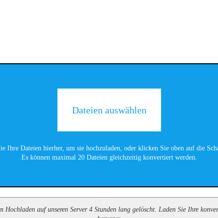
Dateien auswählen
ie Ihre Dateien hierher, um sie hochzuladen, oder klicken Sie oben auf die Scha
Es können maximal 20 Dateien gleichzeitig konvertiert werden.
 Hochladen auf unseren Server 4 Stunden lang gelöscht. Laden Sie Ihre konvert