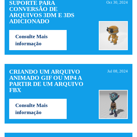
SUPORTE PARA
Oct 30, 2024
CONVERSÃO DE
ARQUIVOS 3DM E 3DS
ADICIONADO
Consulte Mais
informação
CRIANDO UM ARQUIVO
Jul 08, 2024
ANIMADO GIF OU MP4 A
PARTIR DE UM ARQUIVO
FBX
Consulte Mais
informação