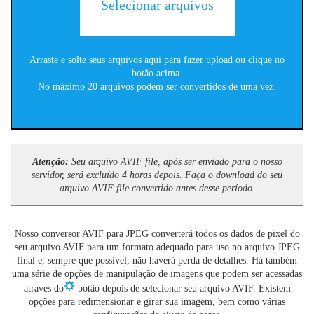
Selecionar arquivos
Arraste e solte seus arquivos aqui para fazer upload ou clique no
botão acima.
No máximo 20 arquivos podem ser convertidos de uma vez.
Atenção:
Seu arquivo AVIF file, após ser enviado para o nosso
servidor, será excluído 4 horas depois. Faça o download do seu
arquivo AVIF file convertido antes desse período.
Nosso conversor AVIF para JPEG converterá todos os dados de pixel do
seu arquivo AVIF para um formato adequado para uso no arquivo JPEG
final e, sempre que possível, não haverá perda de detalhes. Há também
uma série de opções de manipulação de imagens que podem ser acessadas
através do
botão depois de selecionar seu arquivo AVIF. Existem
opções para redimensionar e girar sua imagem, bem como várias