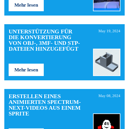
Mehr lesen
UNTERSTÜTZUNG FÜR
May 19, 2024
DIE KONVERTIERUNG
VON OBJ-, 3MF- UND STP-
DATEIEN HINZUGEFÜGT
Mehr lesen
ERSTELLEN EINES
May 08, 2024
ANIMIERTEN SPECTRUM-
NEXT-VIDEOS AUS EINEM
SPRITE