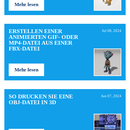
Mehr lesen
ERSTELLEN EINER
Jul 08, 2024
ANIMIERTEN GIF- ODER
MP4-DATEI AUS EINER
FBX-DATEI
Mehr lesen
SO DRUCKEN SIE EINE
Jun 07, 2024
OBJ-DATEI IN 3D