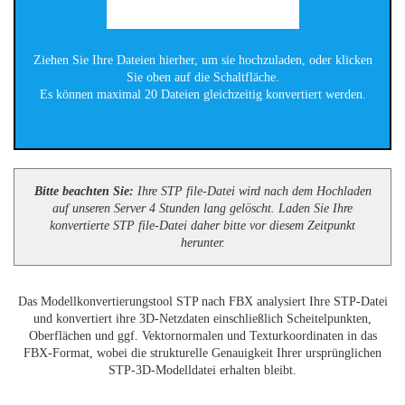
Ziehen Sie Ihre Dateien hierher, um sie hochzuladen, oder klicken
Sie oben auf die Schaltfläche.
Es können maximal 20 Dateien gleichzeitig konvertiert werden.
Bitte beachten Sie:
Ihre STP file-Datei wird nach dem Hochladen
auf unseren Server 4 Stunden lang gelöscht. Laden Sie Ihre
konvertierte STP file-Datei daher bitte vor diesem Zeitpunkt
herunter.
Das Modellkonvertierungstool STP nach FBX analysiert Ihre STP-Datei
und konvertiert ihre 3D-Netzdaten einschließlich Scheitelpunkten,
Oberflächen und ggf. Vektornormalen und Texturkoordinaten in das
FBX-Format, wobei die strukturelle Genauigkeit Ihrer ursprünglichen
STP-3D-Modelldatei erhalten bleibt.