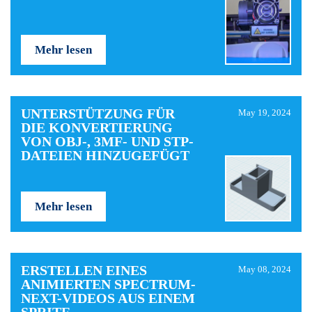
Mehr lesen
UNTERSTÜTZUNG FÜR
May 19, 2024
DIE KONVERTIERUNG
VON OBJ-, 3MF- UND STP-
DATEIEN HINZUGEFÜGT
Mehr lesen
ERSTELLEN EINES
May 08, 2024
ANIMIERTEN SPECTRUM-
NEXT-VIDEOS AUS EINEM