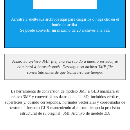
Arrastre y suelte sus archivos aquí para cargarlos o haga clic en el
botón de arriba.
Se puede convertir un máximo de 20 archivos a la vez.
Aviso:
Su archivo 3MF file, una vez subido a nuestro servidor, se
eliminará 4 horas después. Descargue su archivo 3MF file
convertido antes de que transcurra ese tiempo.
La herramienta de conversión de modelo 3MF a GLB analizará su
archivo 3MF y convertirá sus datos de malla 3D, incluidos vértices,
superficies y, cuando corresponda, normales vectoriales y coordenadas de
textura al formato GLB manteniendo al mismo tiempo la precisión
estructural de su original. 3MF Archivo de modelo 3D.